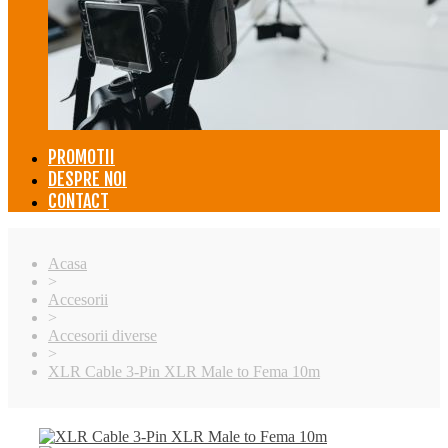
PROMOTII
DESPRE NOI
CONTACT
Acasa
>
Accesorii
>
Accesorii diverse
>
XLR Cable 3-Pin XLR Male to Fema 10m