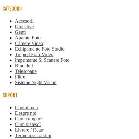
CATEGORII
Accesorii
Obiective
Genti
Aparate Foto
Camere Video
Echipamente Foto Studio
Trepied Foto-Video
Imprimante Si Scanere Foto
Binocluri
Telescoape
Filtre
Sisteme Night Vision
SUPORT
Contul meu
Despre noi
Cum cumpar?
Cum platesc?
Livrare / Retur
Termeni si conditii