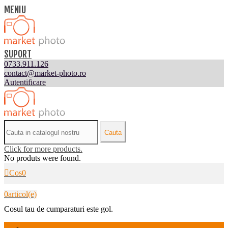
MENIU
SUPORT
0733.911.126
contact@market-photo.ro
Autentificare
Cauta
Click for more products.
No produts were found.
Cos
0
0
articol(e)
Cosul tau de cumparaturi este gol.