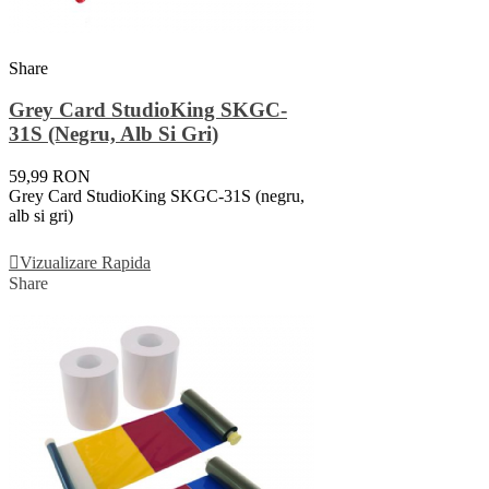
Share
Grey Card StudioKing SKGC-
31S (negru, Alb Si Gri)
59,99 RON
Grey Card StudioKing SKGC-31S (negru,
alb si gri)
Adauga In Cos
Vizualizare Rapida
Share