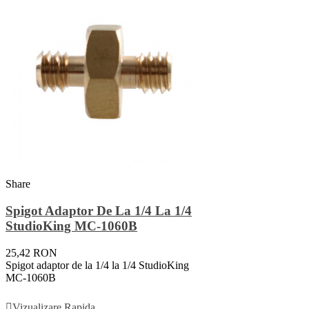
Share
Spigot Adaptor De La 1/4 La 1/4
StudioKing MC-1060B
25,42 RON
Spigot adaptor de la 1/4 la 1/4 StudioKing
MC-1060B
Adauga In Cos
Vizualizare Rapida