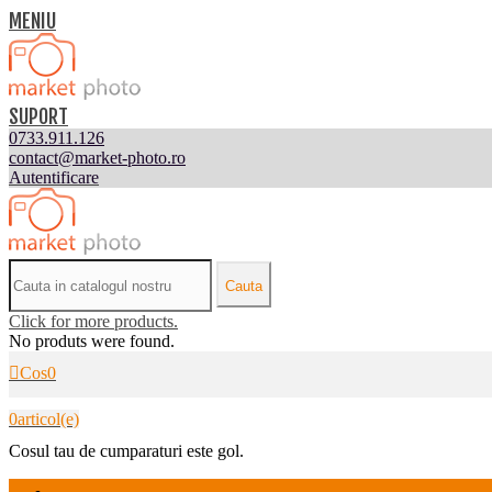
MENIU
SUPORT
0733.911.126
contact@market-photo.ro
Autentificare
Cauta
Click for more products.
No produts were found.
Cos
0
0
articol(e)
Cosul tau de cumparaturi este gol.