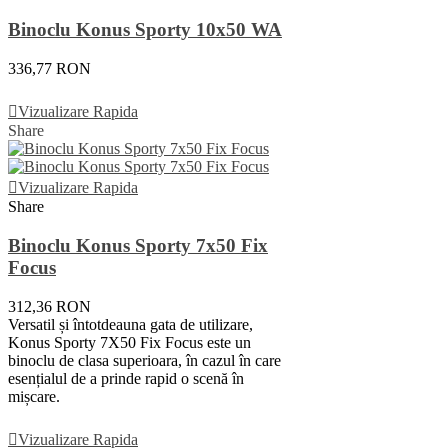
Binoclu Konus Sporty 10x50 WA
336,77 RON
Adauga In Cos
Vizualizare Rapida
Share
Vizualizare Rapida
Share
Binoclu Konus Sporty 7x50 Fix
Focus
312,36 RON
Versatil și întotdeauna gata de utilizare,
Konus Sporty 7X50 Fix Focus este un
binoclu de clasa superioara, în cazul în care
esențialul de a prinde rapid o scenă în
mișcare.
Adauga In Cos
Vizualizare Rapida