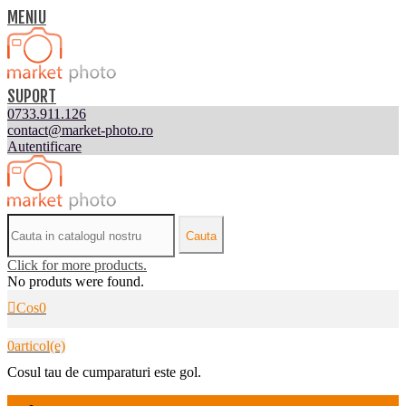
MENIU
SUPORT
0733.911.126
contact@market-photo.ro
Autentificare
Cauta
Click for more products.
No produts were found.
Cos
0
0
articol(e)
Cosul tau de cumparaturi este gol.