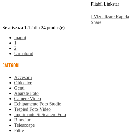
Pliabil Linkstar
Adauga In Cos
Vizualizare Rapida
Share
Se afiseaza 1-12 din 24 produs(e)
Inapoi
1
2
Urmatorul
CATEGORII
Accesorii
Obiective
Genti
Aparate Foto
Camere Video
Echipamente Foto Studio
Trepied Foto-Video
Imprimante Si Scanere Foto
Binocluri
Telescoape
Filtre