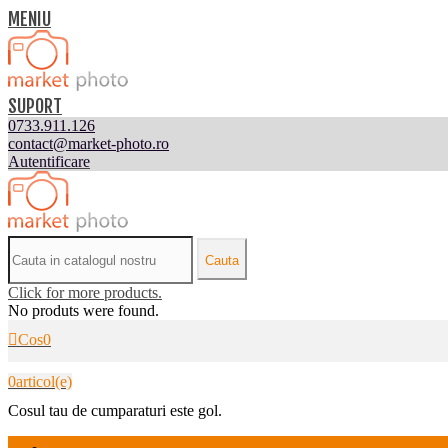
MENIU
SUPORT
0733.911.126
contact@market-photo.ro
Autentificare
Cauta
Click for more products.
No produts were found.
Cos
0
0
articol(e)
Cosul tau de cumparaturi este gol.