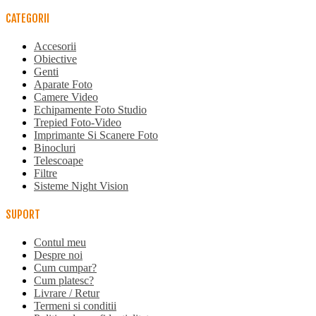
CATEGORII
Accesorii
Obiective
Genti
Aparate Foto
Camere Video
Echipamente Foto Studio
Trepied Foto-Video
Imprimante Si Scanere Foto
Binocluri
Telescoape
Filtre
Sisteme Night Vision
SUPORT
Contul meu
Despre noi
Cum cumpar?
Cum platesc?
Livrare / Retur
Termeni si conditii