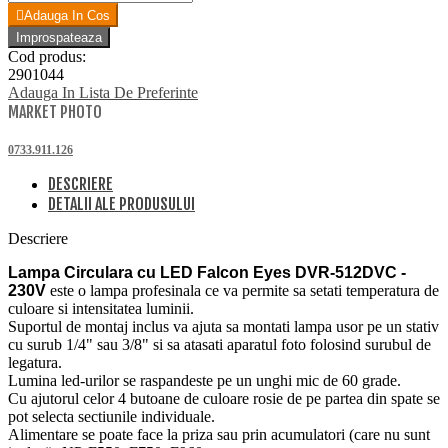
Adauga In Cos
Cod produs:
2901044
Adauga In Lista De Preferinte
MARKET PHOTO
0733.911.126
DESCRIERE
DETALII ALE PRODUSULUI
Descriere
Lampa Circulara cu LED Falcon Eyes DVR-512DVC -
230V
este o lampa profesinala ce va permite sa setati temperatura de
culoare si intensitatea luminii.
Suportul de montaj inclus va ajuta sa montati lampa usor pe un stativ
cu surub 1/4" sau 3/8" si sa atasati aparatul foto folosind surubul de
legatura.
Lumina led-urilor se raspandeste pe un unghi mic de 60 grade.
Cu ajutorul celor 4 butoane de culoare rosie de pe partea din spate se
pot selecta sectiunile individuale.
Alimentare se poate face la priza sau prin acumulatori (care nu sunt