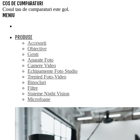
COS DE CUMPARATURI
Cosul tau de cumparaturi este gol.
MENIU
PRODUSE
Accesorii
Obiective
Genti
Aparate Foto
Camere Video
Echipamente Foto Studio
Trepied Foto-Video
Binocluri
Filtre
Sisteme Night Vision
Microfoane