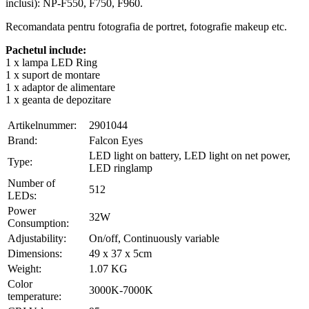
inclusi): NP-F550, F750, F960.
Recomandata pentru fotografia de portret, fotografie makeup etc.
Pachetul include:
1 x lampa LED Ring
1 x suport de montare
1 x adaptor de alimentare
1 x geanta de depozitare
Artikelnummer:
2901044
Brand:
Falcon Eyes
LED light on battery, LED light on net power,
Type:
LED ringlamp
Number of
512
LEDs:
Power
32W
Consumption:
Adjustability:
On/off, Continuously variable
Dimensions:
49 x 37 x 5cm
Weight:
1.07 KG
Color
3000K-7000K
temperature: