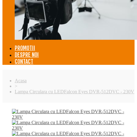
PROMOTII
DESPRE NOI
CONTACT
Acasa
>
Lampa Circulara cu LEDFalcon Eyes DVR-512DVC - 230V