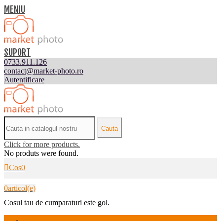
MENIU
SUPORT
0733.911.126
contact@market-photo.ro
Autentificare
Cauta
Click for more products.
No produts were found.
Cos
0
0
articol(e)
Cosul tau de cumparaturi este gol.