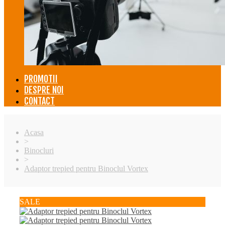
PROMOTII
DESPRE NOI
CONTACT
Acasa
>
Binocluri
>
Adaptor trepied pentru Binoclul Vortex
SALE