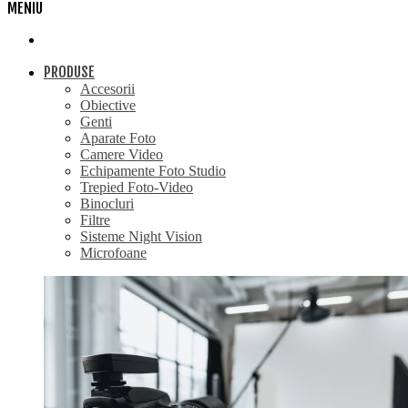
MENIU
PRODUSE
Accesorii
Obiective
Genti
Aparate Foto
Camere Video
Echipamente Foto Studio
Trepied Foto-Video
Binocluri
Filtre
Sisteme Night Vision
Microfoane