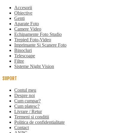
Accesorii
Obiective
Genti
Aparate Foto
Camere Video
Echipamente Foto Studio
Trepied Foto-Video
Imprimante Si Scanere Foto
Binocluri
Telescoape
Filtre
Sisteme Night Vision
SUPORT
Contul meu
Despre noi
Cum cumpar?
Cum platesc?
Livrare / Retur
Termeni si conditii
Politica de confidentialitate
Contact
ANPC