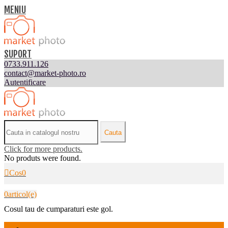
MENIU
SUPORT
0733.911.126
contact@market-photo.ro
Autentificare
Cauta
Click for more products.
No produts were found.
Cos
0
0
articol(e)
Cosul tau de cumparaturi este gol.