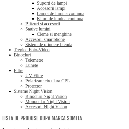
Suporti de lampi
Accesorii lampi
Lampi de lumina continua
Kituri de lumina continua
Blitzuri si accesorii
Stative lumini
Cleme si menghine
Accesorii smartphone
Sistem de prindere blenda
Trepied Foto-Video
Binocluri
Telemetre
Lunete
Filtre
UV Filtre
Polarizare circulara CPL
Protector
Sisteme Night Vision
Binocluri Night Vision
Monocular Night Vision
Accesorii Night Vision
LISTA DE PRODUSE DUPA MARCA SOMITA