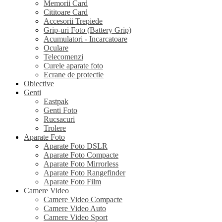
Memorii Card
Cititoare Card
Accesorii Trepiede
Grip-uri Foto (Battery Grip)
Acumulatori - Incarcatoare
Oculare
Telecomenzi
Curele aparate foto
Ecrane de protectie
Obiective
Genti
Eastpak
Genti Foto
Rucsacuri
Trolere
Aparate Foto
Aparate Foto DSLR
Aparate Foto Compacte
Aparate Foto Mirrorless
Aparate Foto Rangefinder
Aparate Foto Film
Camere Video
Camere Video Compacte
Camere Video Auto
Camere Video Sport