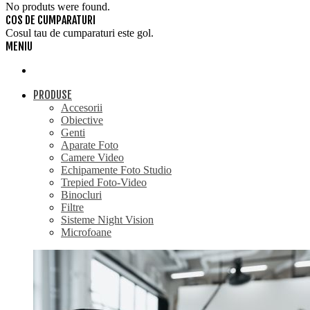
No produts were found.
COS DE CUMPARATURI
Cosul tau de cumparaturi este gol.
MENIU
PRODUSE
Accesorii
Obiective
Genti
Aparate Foto
Camere Video
Echipamente Foto Studio
Trepied Foto-Video
Binocluri
Filtre
Sisteme Night Vision
Microfoane