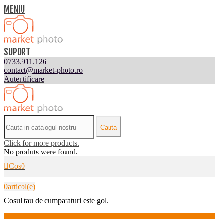
MENIU
SUPORT
0733.911.126
contact@market-photo.ro
Autentificare
Cauta
Click for more products.
No produts were found.
Cos
0
0
articol(e)
Cosul tau de cumparaturi este gol.