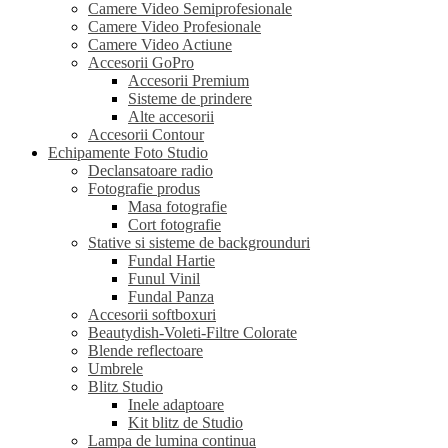
Camere Video Semiprofesionale
Camere Video Profesionale
Camere Video Actiune
Accesorii GoPro
Accesorii Premium
Sisteme de prindere
Alte accesorii
Accesorii Contour
Echipamente Foto Studio
Declansatoare radio
Fotografie produs
Masa fotografie
Cort fotografie
Stative si sisteme de backgrounduri
Fundal Hartie
Funul Vinil
Fundal Panza
Accesorii softboxuri
Beautydish-Voleti-Filtre Colorate
Blende reflectoare
Umbrele
Blitz Studio
Inele adaptoare
Kit blitz de Studio
Lampa de lumina continua