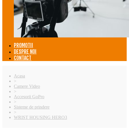
PROMOTII
DESPRE NOI
CONTACT
Acasa
>
Camere Video
>
Accesorii GoPro
>
Sisteme de prindere
>
WRIST HOUSING HERO3