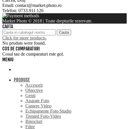
Carcea, Dolj
Email: contact@market-photo.ro
Telefon: 0733.911.126
Market Photo © 2018 | Toate drepturile rezervate.
CAUTA
Cauta
Click for more products.
No produts were found.
COS DE CUMPARATURI
Cosul tau de cumparaturi este gol.
MENIU
PRODUSE
Accesorii
Obiective
Genti
Aparate Foto
Camere Video
Echipamente Foto Studio
Trepied Foto-Video
Binocluri
Filtre