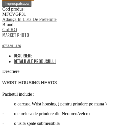
Cod produs:
MFCVGP31
Adauga In Lista De Preferinte
Brand:
GoPRO
MARKET PHOTO
0733.911.126
DESCRIERE
DETALII ALE PRODUSULUI
Descriere
WRIST HOUSING HERO3
Pachetul include :
· o carcasa Wrist housing ( pentru prindere pe mana )
· o curelusa de prindere din Neopren/velcro
· o usita spate submersibila