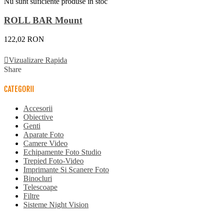
Nu sunt suficiente produse in stoc
ROLL BAR Mount
122,02 RON
Vezi Detalii
Vizualizare Rapida
Share
CATEGORII
Accesorii
Obiective
Genti
Aparate Foto
Camere Video
Echipamente Foto Studio
Trepied Foto-Video
Imprimante Si Scanere Foto
Binocluri
Telescoape
Filtre
Sisteme Night Vision