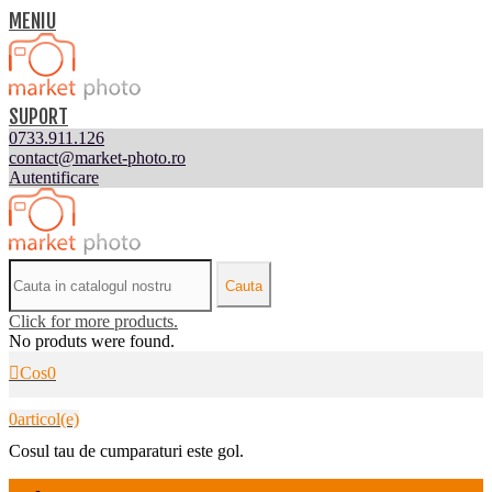
MENIU
SUPORT
0733.911.126
contact@market-photo.ro
Autentificare
Cauta
Click for more products.
No produts were found.
Cos
0
0
articol(e)
Cosul tau de cumparaturi este gol.