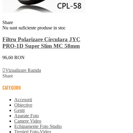
Share
Nu sunt suficiente produse in stoc
Filtru Polarizare Circulara JYC
PRO-1D Super Slim MC 58mm
96,60 RON
Vezi Detalii
Vizualizare Rapida
Share
CATEGORII
Accesorii
Obiective
Genti
Aparate Foto
Camere Video
Echipamente Foto Studio
Trepied Foto-Video