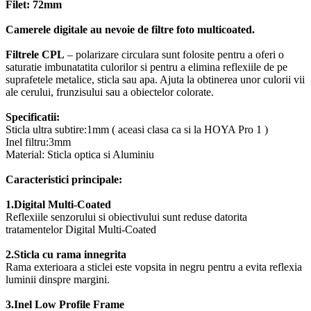
Filet: 72mm
Camerele digitale au nevoie de filtre foto multicoated.
Filtrele CPL
– polarizare circulara sunt folosite pentru a oferi o
saturatie imbunatatita culorilor si pentru a elimina reflexiile de pe
suprafetele metalice, sticla sau apa. Ajuta la obtinerea unor culorii vii
ale cerului, frunzisului sau a obiectelor colorate.
Specificatii:
Sticla ultra subtire:1mm ( aceasi clasa ca si la HOYA Pro 1 )
Inel filtru:3mm
Material: Sticla optica si Aluminiu
Caracteristici principale:
1.Digital Multi-Coated
Reflexiile senzorului si obiectivului sunt reduse datorita
tratamentelor Digital Multi-Coated
2.Sticla cu rama innegrita
Rama exterioara a sticlei este vopsita in negru pentru a evita reflexia
luminii dinspre margini.
3.Inel Low Profile Frame