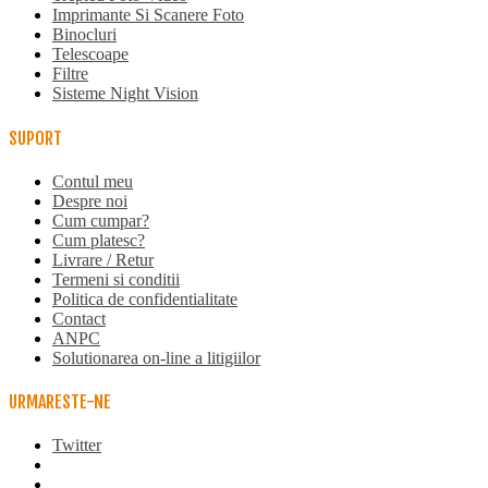
Imprimante Si Scanere Foto
Binocluri
Telescoape
Filtre
Sisteme Night Vision
SUPORT
Contul meu
Despre noi
Cum cumpar?
Cum platesc?
Livrare / Retur
Termeni si conditii
Politica de confidentialitate
Contact
ANPC
Solutionarea on-line a litigiilor
URMARESTE-NE
Twitter