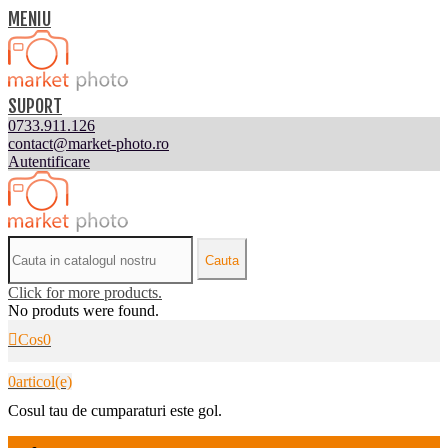
MENIU
SUPORT
0733.911.126
contact@market-photo.ro
Autentificare
Cauta
Click for more products.
No produts were found.
Cos
0
0
articol(e)
Cosul tau de cumparaturi este gol.