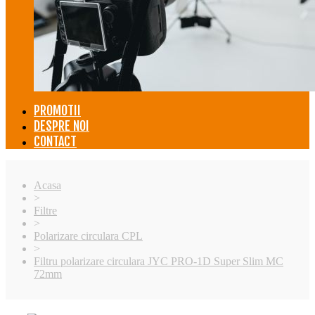
PROMOTII
DESPRE NOI
CONTACT
Acasa
>
Filtre
>
Polarizare circulara CPL
>
Filtru polarizare circulara JYC PRO-1D Super Slim MC
72mm