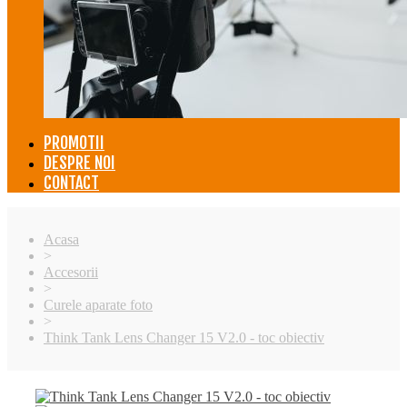
PROMOTII
DESPRE NOI
CONTACT
Acasa
>
Accesorii
>
Curele aparate foto
>
Think Tank Lens Changer 15 V2.0 - toc obiectiv