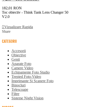
182,01 RON
Toc obiectiv - Think Tank Lens Changer 50
V2.0
Adauga In Cos
Vizualizare Rapida
Share
CATEGORII
Accesorii
Obiective
Genti
Aparate Foto
Camere Video
Echipamente Foto Studio
Trepied Foto-Video
Imprimante Si Scanere Foto
Binocluri
Telescoape
Filtre
Sisteme Night Vision