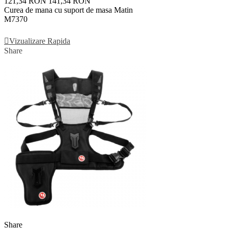
121,34 RON
141,34 RON
Curea de mana cu suport de masa Matin
M7370
Adauga In Cos
Vizualizare Rapida
Share
Share