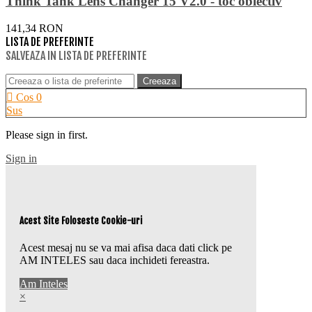
Think Tank Lens Changer 15 V2.0 - toc obiectiv
141,34 RON
LISTA DE PREFERINTE
SALVEAZA IN LISTA DE PREFERINTE
Creeaza
Cos
0
Sus
Please sign in first.
Sign in
Acest Site Foloseste Cookie-uri
Acest mesaj nu se va mai afisa daca dati click pe
AM INTELES sau daca inchideti fereastra.
Am Inteles
×