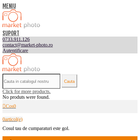
MENIU
SUPORT
0733.911.126
contact@market-photo.ro
Autentificare
Cauta
Click for more products.
No produts were found.
Cos
0
0
articol(e)
Cosul tau de cumparaturi este gol.