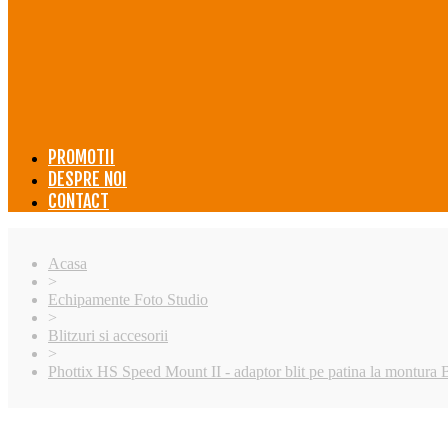
PROMOTII
DESPRE NOI
CONTACT
Acasa
>
Echipamente Foto Studio
>
Blitzuri si accesorii
>
Phottix HS Speed Mount II - adaptor blit pe patina la montura