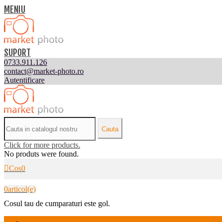
MENIU
SUPORT
0733.911.126
contact@market-photo.ro
Autentificare
Cauta
Click for more products.
No produts were found.
Cos
0
0
articol(e)
Cosul tau de cumparaturi este gol.