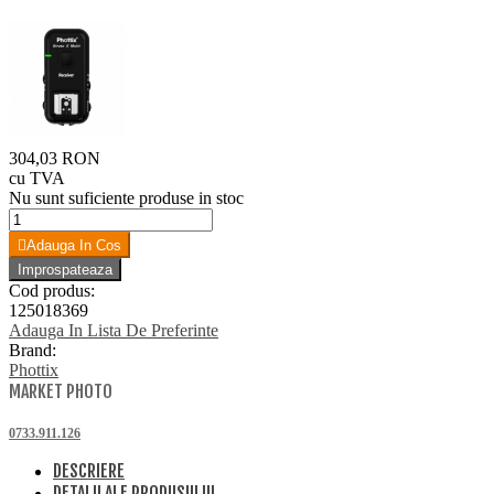
304,03 RON
cu TVA
Nu sunt suficiente produse in stoc
Adauga In Cos
Cod produs:
125018369
Adauga In Lista De Preferinte
Brand:
Phottix
MARKET PHOTO
0733.911.126
DESCRIERE
DETALII ALE PRODUSULUI