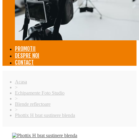
PROMOTII
DESPRE NOI
CONTACT
Acasa
>
Echipamente Foto Studio
>
Blende reflectoare
>
Phottix H brat sustinere blenda