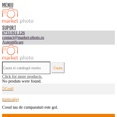
MENIU
SUPORT
0733.911.126
contact@market-photo.ro
Autentificare
Cauta
Click for more products.
No produts were found.
Cos
0
0
articol(e)
Cosul tau de cumparaturi este gol.