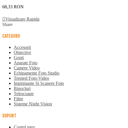
68,33 RON
Adauga In Cos
Vizualizare Rapida
Share
CATEGORII
Accesorii
Obiective
Genti
Aparate Foto
Camere Video
Echipamente Foto Studio
Trepied Foto-Video
Imprimante Si Scanere Foto
Binocluri
Telescoape
Filtre
Sisteme Night Vision
SUPORT
Contul meu