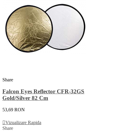
Share
Falcon Eyes Reflector CFR-32GS
Gold/Silver 82 Cm
53,69 RON
Adauga In Cos
Vizualizare Rapida
Share