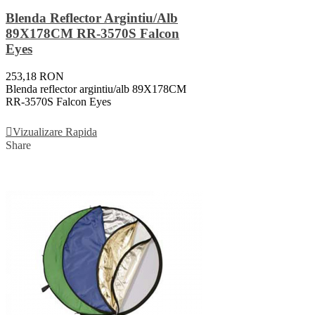
Blenda Reflector Argintiu/alb
89X178CM RR-3570S Falcon
Eyes
253,18 RON
Blenda reflector argintiu/alb 89X178CM
RR-3570S Falcon Eyes
Adauga In Cos
Vizualizare Rapida
Share