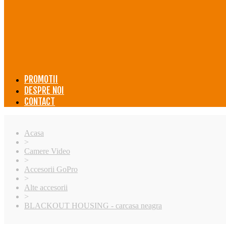
PROMOTII
DESPRE NOI
CONTACT
Acasa
>
Camere Video
>
Accesorii GoPro
>
Alte accesorii
>
BLACKOUT HOUSING - carcasa neagra