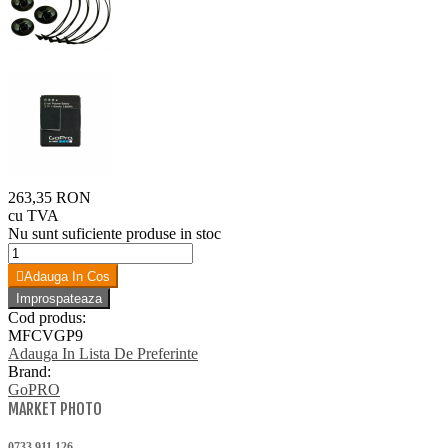
263,35 RON
cu TVA
Nu sunt suficiente produse in stoc
Adauga In Cos
Cod produs:
MFCVGP9
Adauga In Lista De Preferinte
Brand:
GoPRO
MARKET PHOTO
0733.911.126