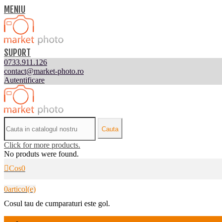
MENIU
SUPORT
0733.911.126
contact@market-photo.ro
Autentificare
Cauta
Click for more products.
No produts were found.
Cos
0
0
articol(e)
Cosul tau de cumparaturi este gol.