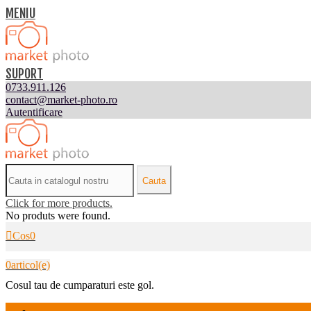
MENIU
SUPORT
0733.911.126
contact@market-photo.ro
Autentificare
Cauta
Click for more products.
No produts were found.
Cos
0
0
articol(e)
Cosul tau de cumparaturi este gol.