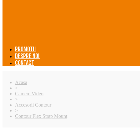
PROMOTII
DESPRE NOI
CONTACT
Acasa
>
Camere Video
>
Accesorii Contour
>
Contour Flex Strap Mount