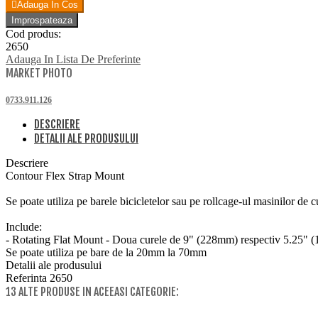
Adauga In Cos
Cod produs:
2650
Adauga In Lista De Preferinte
MARKET PHOTO
0733.911.126
DESCRIERE
DETALII ALE PRODUSULUI
Descriere
Contour Flex Strap Mount
Se poate utiliza pe barele bicicletelor sau pe rollcage-ul masinilor de 
Include:
- Rotating Flat Mount - Doua curele de 9" (228mm) respectiv 5.25"
Se poate utiliza pe bare de la 20mm la 70mm
Detalii ale produsului
Referinta
2650
13 ALTE PRODUSE IN ACEEASI CATEGORIE: