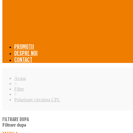
PROMOTII
DESPRE NOI
CONTACT
Acasa
>
Filtre
>
Polarizare circulara CPL
FILTRARE DUPA
Filtrare dupa