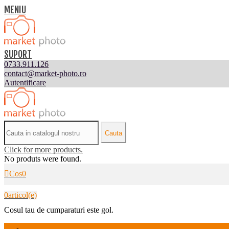
MENIU
SUPORT
0733.911.126
contact@market-photo.ro
Autentificare
Cauta
Click for more products.
No produts were found.
Cos
0
0
articol(e)
Cosul tau de cumparaturi este gol.